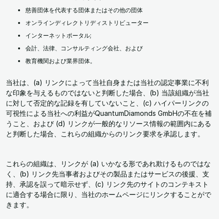
慈善団体を代表する団体またはその他の団体
オンラインディレクトリディストリビューター
インターネットポータル;
会計、法律、コンサルティング会社、および
教育機関および業界団体。
当社は、(a) リンクによって当社自身または当社の認定事業に不利
な印象を与えるものではないと判断した場合、(b) 当該組織が当社
に対して否定的な記録を有していないこと、(c) ハイパーリンクの
可視性による当社への利益がQuantumDiamonds GmbHの不在を補
うこと、および (d) リンクが一般的なリソース情報の範囲内にある
と判断した場合、これらの組織からのリンク要求を承認します。
これらの組織は、リンクが (a) いかなる形であれ欺けるものではな
く、(b) リンク先当事者およびその製品またはサービスの後援、支
持、承認を誤って暗示せず、(c) リンク先のサイトのコンテキスト
に適合する場合に限り、当社のホームページにリンクすることがで
きます。