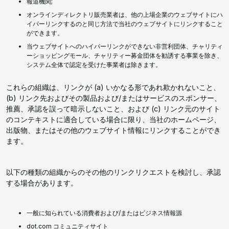
報道機関;
オンラインディレクトリ販売業者は、他の上場企業のウェブサイトにハ
イパーリンクするのと同じ方法で当社のウェブサイトにリンクすること
ができます。
当ウェブサイトへのハイパーリンクができない非営利団体、チャリティ
ーショッピングモール、チャリティー募金団体を勧誘する事業を除き、
システム全体で認定を受けた事業者は除きます。
これらの組織は、リンクが (a) いかなる形であれ欺かれないこと、
(b) リンク先およびその製品および/またはサービスのスポンサー、
推薦、承認を誤って暗示しないこと、および (c) リンク元のサイト
のコンテキストに適合している場合に限り、当社のホームページ、
出版物、またはその他のウェブサイト情報にリンクすることができ
ます。
以下の種類の組織からのその他のリンクリクエストを検討し、承認
する場合があります。
一般に知られている消費者および/またはビジネス情報源
dot.com コミュニティサイト