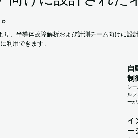
ア。
より、半導体故障解析および計測チーム向けに設
ぐに利用できます。
自
制
シー
ルフ
ーが
イ
ー