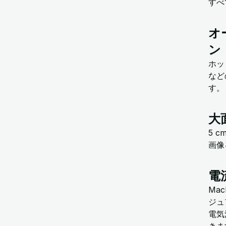
すべ
オ
ン
ホッ
など
す。
大
5 
画像
電
Mac
ジュ
電気