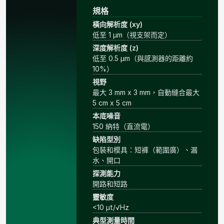
規格
橫向解析度 (xy)
低至 1 μm（視支架而定）
深度解析度 (z)
低至 0.5 μm（與感測器的距離約
10%）
視野
最大 3 mm x 3 mm，自動縫合最大
5 cm x 5 cm
本底噪音
150 納特（直流電）
缺陷型別
包裝和模具：短褲（範圍廣）、漏
水、開口
探測能力
開路和短路
靈敏度
<10 μt/√Hz
典型測量時間