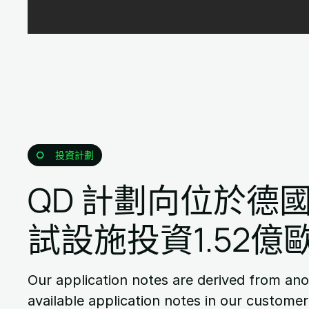
投資計劃
QD 計劃向位於德
試設施投資1.52億
Our application notes are derived from an
available application notes in our customer