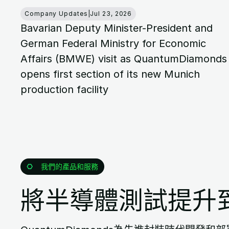
Company Updates
|
Jul 23, 2026
Bavarian Deputy Minister-President and
German Federal Ministry for Economic
Affairs (BMWE) visit as QuantumDiamonds
opens first section of its new Munich
production facility
我們的產品和服務
將半導體測試提升