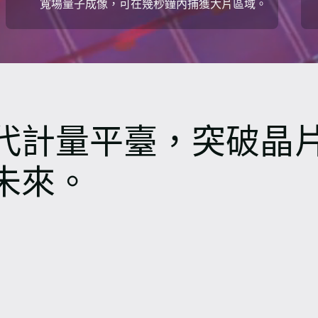
寬場量子成像，可在幾秒鐘內捕獲大片區域。
代計量平臺，突破晶
未來。