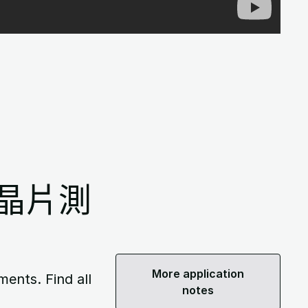
晶片測
More application
ents. Find all
notes