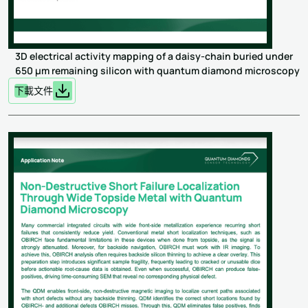
3D electrical activity mapping of a daisy-chain buried under
650 µm remaining silicon with quantum diamond microscopy
下載文件