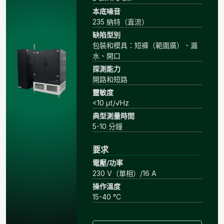
本底噪音
235 納特（直流）
缺陷型別
包裝和模具：短褲（範圍廣）、漏
水、開口
探測能力
開路和短路
靈敏度
<10 μt/√Hz
典型測量時間
5-10 分鐘
要求
電壓/功率
230 V（單相）/16 A
操作溫度
15-40 °C