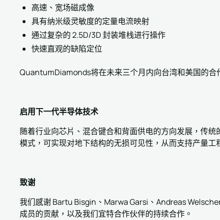
高速、宽场磁成像
具有纳米级灵敏度的定量电流映射
通过复杂的 2.5D/3D 封装堆栈进行操作
快速直观的缺陷定位
QuantumDiamonds将在未来三个月内向台湾和美国
启用下一代半导体技术
随着行业向芯片、混合键合和背面供电的方向发展，传统的
模式，可实现对地下结构的无损可见性，从而支持产量工
致谢
我们感谢 Bartu Bisgin、Marwa Garsi、Andreas Welsc
成员的贡献，以及我们宜特合作伙伴的持续合作。