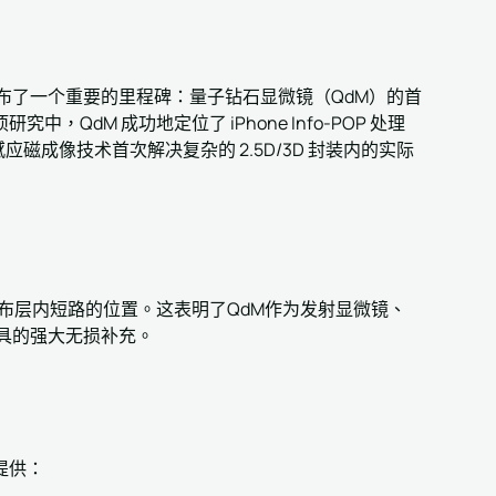
onds宣布了一个重要的里程碑：量子钻石显微镜（QdM）的首
dM 成功地定位了 iPhone Info-POP 处理
应磁成像技术首次解决复杂的 2.5D/3D 封装内的实际
分布层内短路的位置。这表明了QdM作为发射显微镜、
A工具的强大无损补充。
提供：