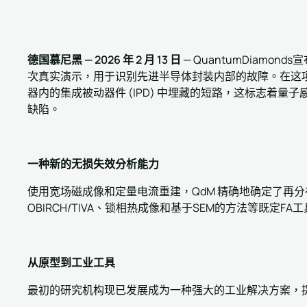
德国慕尼黑 — 2026 年 2 月 13 日
— QuantumDiam
次真实演示，用于识别先进半导体封装内部的故障。在这项研究中，Q
器内的集成被动器件 (IPD) 中埋藏的短路，这标志着量子感
缺陷。
一种新的无损失效分析能力
使用宽场磁成像和定量电流重建，QdM 精确地确定了再
OBIRCH/TIVA、锁相热成像和基于SEM的方法等既定F
从原型到工业工具
最初的研究机构现已发展成为一种强大的工业解决方案，