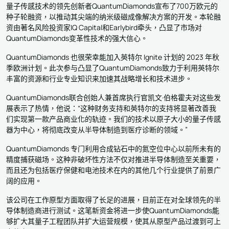
量子传感技术的领先创新者QuantumDiamonds宣布了700万欧元的
种子轮融资，以推动其尖端的纳米级磁成像解决方案的开发。本轮融
资由著名风险投资家IQ Capital和Earlybird牵头，凸显了市场对
QuantumDiamonds变革性技术的强大信心。
QuantumDiamonds 也很荣幸能加入英特尔 Ignite 计划的 2023 年秋
季欧洲计划。此次参与凸显了QuantumDiamonds致力于利用英特尔
丰富的资源和行业专业知识来加速其战略增长和技术进步。
QuantumDiamonds联合创始人兼首席执行官凯文·伯格霍夫对这些发
展表示了热情，他说：“这种财务支持和英特尔的支持将显著改善我
们实现第一款产品商业化的轨迹。我们的技术以原子大小的量子传感
器为中心，将彻底改变从半导体制造到医疗诊断的领域。”
QuantumDiamonds 专门利用合成钻石中的氮空位中心以前所未有的
精度捕获磁场。这种非破坏性方法不仅对推进半导体制造至关重要，
而且还为包括医疗保健和电池技术在内的其他几个行业提供了前景广
阔的应用。
该公司在工作原型方面取得了长足的进展，目前正在对全球领先的半
导体制造商进行测试。这笔新资金将进一步使QuantumDiamonds能
够扩大其量子工程团队并扩大运营规模，使其从原型产品过渡到可上